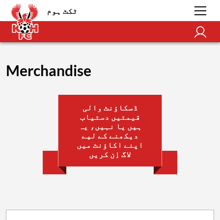
ٹکٹ ہوم
Merchandise
ڈسکاؤنٹ والی
قیمتیں دستیاب
ہیں یا نہیں، یہ
دیکھنے کے لیے
اپنے اکاؤنٹ میں
لاگ اِن کریں