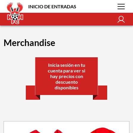
INICIO DE ENTRADAS
Merchandise
Inicia sesión en tu
cuenta para ver si
hay precios con
descuento
disponibles