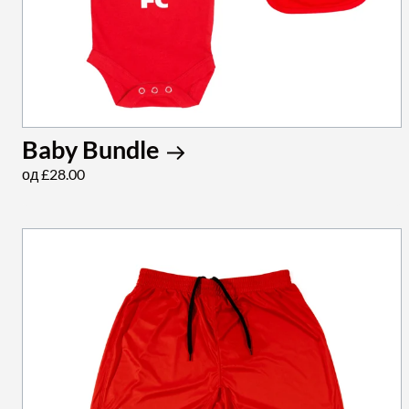
Baby Bundle
од £28.00