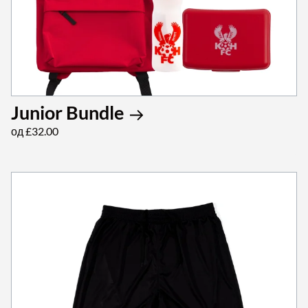
Junior Bundle
од £32.00