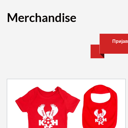
Merchandise
Пријав