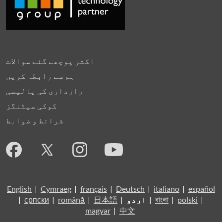
اکثر پوچھے گئے سوالات
ہم سے رابطہ کریں
رازداری کی پالیسی
کوکی سیٹنگز
شرائط و ضوابط
English
|
Cymraeg
|
français
|
Deutsch
|
italiano
|
español
|
polski
|
বাংলা
|
اردو
|
日本語
|
română
|
српски
|
magyar
|
中文