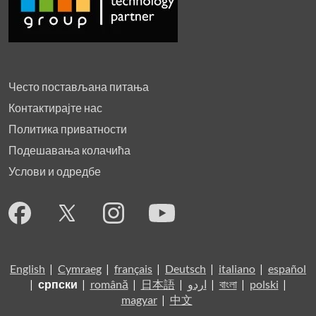
Често постављана питања
Контактирајте нас
Политика приватности
Подешавања колачића
Услови и одредбе
English
|
Cymraeg
|
français
|
Deutsch
|
italiano
|
español
|
српски
|
română
|
日本語
|
اردو
|
বাংলা
|
polski
|
magyar
|
中文