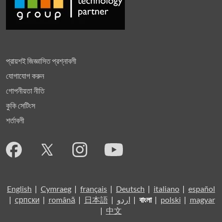
প্রায়শই জিজ্ঞাসিত প্রশ্নাবলী
যোগাযোগ করুন
গোপনীয়তা নীতি
কুকি সেটিংস
শর্তাবলী
English
|
Cymraeg
|
français
|
Deutsch
|
italiano
|
español
|
српски
|
română
|
日本語
|
اردو
|
বাংলা
|
polski
|
magyar
|
中文