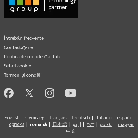
Întrebări frecvente
Contactați-ne
Politica de confidențialitate
Setări cookie
Termeni și condiții
English
|
Cymraeg
|
français
|
Deutsch
|
italiano
|
español
|
српски
|
română
|
日本語
|
اردو
|
বাংলা
|
polski
|
magyar
|
中文