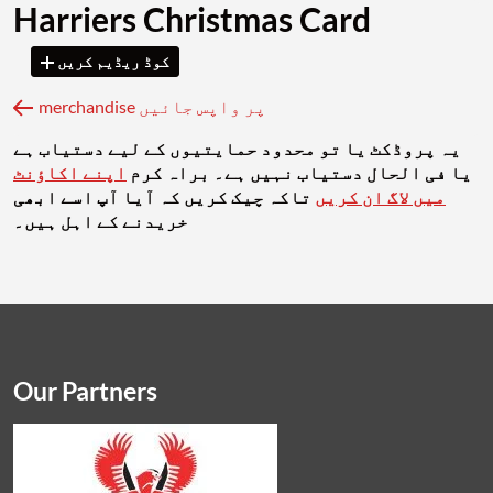
Harriers Christmas Card
کوڈ ریڈیم کریں
merchandise پر واپس جائیں
یہ پروڈکٹ یا تو محدود حمایتیوں کے لیے دستیاب ہے
یا فی الحال دستیاب نہیں ہے۔ براہ کرم
اپنے اکاؤنٹ
میں لاگ ان کریں
تاکہ چیک کریں کہ آیا آپ اسے ابھی
خریدنے کے اہل ہیں۔
Our Partners