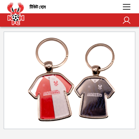
টিকিট হোম