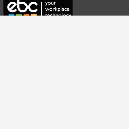
Често постављана питања
Контактирајте нас
Политика приватности
Подешавања колачића
Услови и одредбе
English
|
Cymraeg
|
français
|
Deutsch
|
italiano
|
español