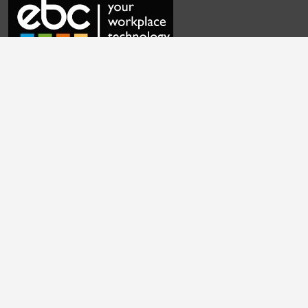
Häufig gestellte Fragen
Kontaktieren Sie uns
Datenschutzrichtlinie
Cookie-Einstellungen
Allgemeine Geschäftsbedingungen
English
|
Cymraeg
|
français
|
Deutsch
|
italiano
|
español