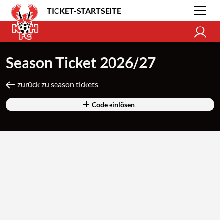
TICKET-STARTSEITE
Season Ticket 2026/27
zurück zu season tickets
Code einlösen