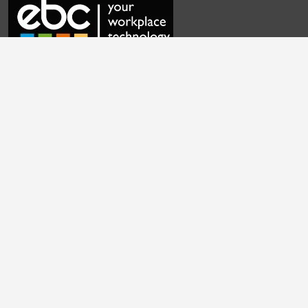
Preguntas Frecuentes
Contáctanos
Política de Privacidad
Configuración de Cookies
Términos y Condiciones
English
|
Cymraeg
|
français
|
Deutsch
|
italiano
|
español