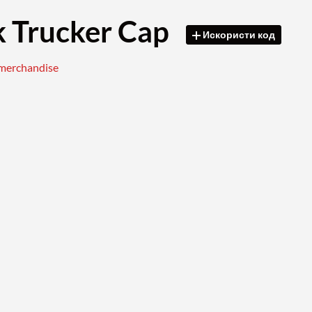
k Trucker Cap
Искористи код
merchandise