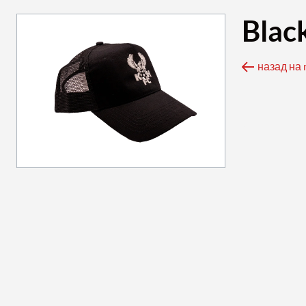
Blac
назад на 