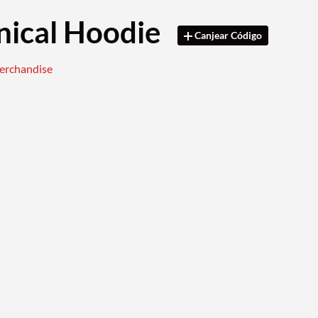
nical Hoodie
Canjear Código
merchandise