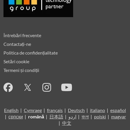
Întrebări frecvente
Contactați-ne
Politica de confidențialitate
Setări cookie
Termeni și condiții
English
|
Cymraeg
|
français
|
Deutsch
|
italiano
|
español
|
српски
|
română
|
日本語
|
اردو
|
বাংলা
|
polski
|
magyar
|
中文