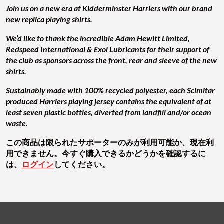
Join us on a ne w era at Kidderminster Harriers with our brand
new replica playing shirts.
We’d like to thank the incredible Adam Hewitt Limited,
Redspeed International & Exol Lubricants for their support of
the club as sponsors across the front, rear and sleeve of the new
shirts.
Sustainably made with 100% recycled polyester, each Scimitar
produced Harriers playing jersey contains the equivalent of at
least seven plastic bottles, diverted from landfill and/or ocean
waste.
この商品は限られたサポーターのみが利用可能か、現在利
用できません。今すぐ購入できるかどうかを確認するに
は、
ログイン
してください。