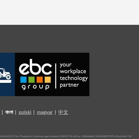
|
বাংলা
|
polski
|
magyar
|
中文
3e3e8261576e | Production | ticketing-apps-channels-94d96f754-j45cm | 2d0ebabbc12b44b180f7892cb3ea1e44 |
XL