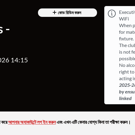
Executi
কোড রিডিম করুন
WiFi
 -
When pu
for matc
fixture.
The clu
is not f
possibl
, 2026 14:15
​No alco
right to
acting i
2025-26
by ensur
linked
়া করে
আপনার অ্যাকাউন্টে লগ ইন করুন
এবং এখন এটি কেনার যোগ্য কিনা তা পরীক্ষা করুন।