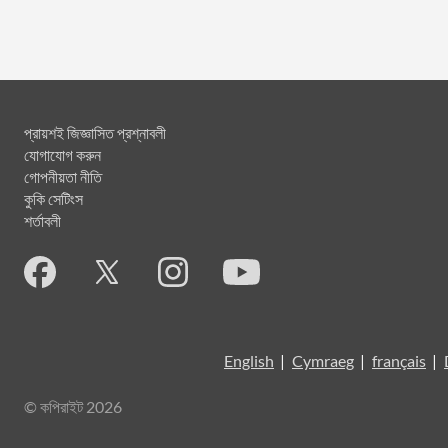
প্রায়শই জিজ্ঞাসিত প্রশ্নাবলী
যোগাযোগ করুন
গোপনীয়তা নীতি
কুকি সেটিংস
শর্তাবলী
English
|
Cymraeg
|
français
|
© কপিরাইট 2026