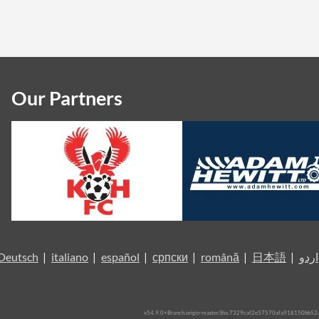
Our Partners
Deutsch
|
italiano
|
español
|
српски
|
română
|
日本語
|
اردو
v54.9.0+Branch.origin-master.Sha.7329caf2e57570afa918150bb52a