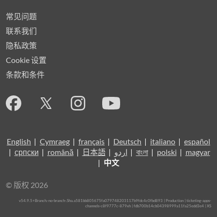
常见问题
联系我们
隐私政策
Cookie 设置
条款和条件
English
|
Cymraeg
|
français
|
Deutsch
|
italiano
|
español
|
српски
|
română
|
日本語
|
اردو
|
বাংলা
|
polski
|
magyar
|
中文
© 版权 2026
v54.9.5+Branch.-no-branch-.Sha.a581bb805675fa079748203117b9fdc4c0fbd893 | Production | ticketing-apps-
channels-c8f9777c-879xh | fdb700b14cb04398999a11fa25edd3e4 |
XS