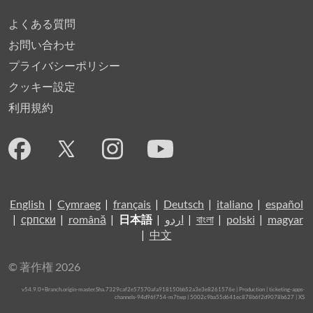
よくある質問
お問い合わせ
プライバシーポリシー
クッキー設定
利用規約
English
|
Cymraeg
|
français
|
Deutsch
|
italiano
|
español
|
српски
|
română
|
日本語
|
اردو
|
বাংলা
|
polski
|
magyar
|
中文
© 著作権 2026
v54.9.0+Branch.origin-master.Sha.7329caf2e57570afa918150bb52a3e3e8261576e | Production | ticketing-apps-
channels-94d96f754-m7twp | 5002c9ba55d641ec878b6f2d9078b627 |
XS