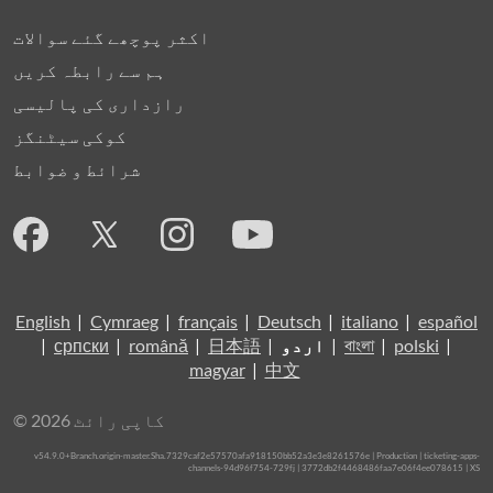
اکثر پوچھے گئے سوالات
ہم سے رابطہ کریں
رازداری کی پالیسی
کوکی سیٹنگز
شرائط و ضوابط
English
|
Cymraeg
|
français
|
Deutsch
|
italiano
|
español
|
polski
|
বাংলা
|
اردو
|
日本語
|
română
|
српски
|
magyar
|
中文
© کاپی رائٹ 2026
v54.9.0+Branch.origin-master.Sha.7329caf2e57570afa918150bb52a3e3e8261576e | Production | ticketing-apps-
channels-94d96f754-729fj | 3772db2f4468486faa7e06f4ee078615 |
XS