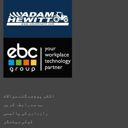
اکثر پوچھے گئے سوالات
ہم سے رابطہ کریں
رازداری کی پالیسی
کوکی سیٹنگز