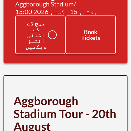
Aggborough Stadium
/
ہفتہ، 15 اگست، 2026 15:00
میچ ڈے
کے
Book
اضافی
Tickets
آئٹمز
دیکھیں
Aggborough
Stadium Tour - 20th
August