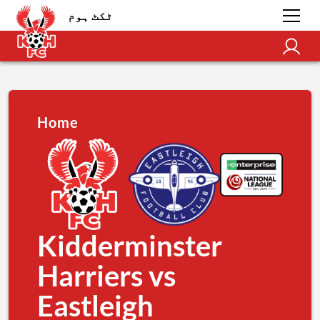
ٹکٹ ہوم
Home
Kidderminster
Harriers vs
Eastleigh