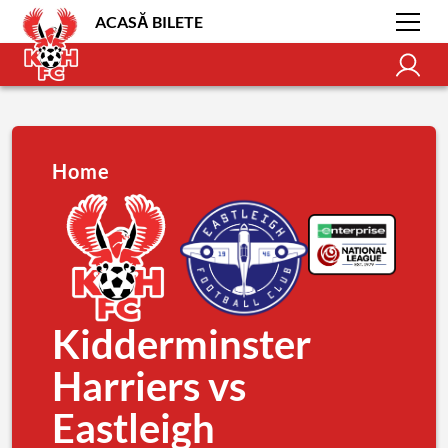
ACASĂ BILETE
Home
Kidderminster
Harriers vs
Eastleigh