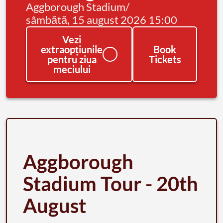
Aggborough Stadium
/
sâmbătă, 15 august 2026 15:00
Vezi
extraopțiunile
Book
pentru ziua
Tickets
meciului
Aggborough
Stadium Tour - 20th
August