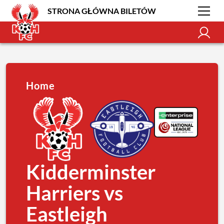
STRONA GŁÓWNA BILETÓW
Home
Kidderminster
Harriers vs
Eastleigh