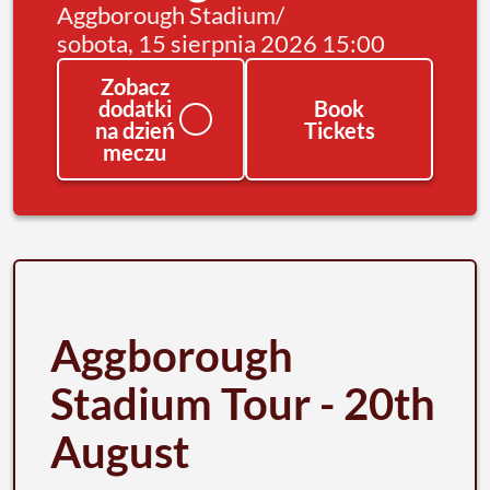
Aggborough Stadium
/
sobota, 15 sierpnia 2026 15:00
Zobacz
dodatki
Book
na dzień
Tickets
meczu
Aggborough
Stadium Tour - 20th
August