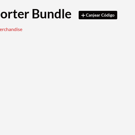
orter Bundle
Canjear Código
merchandise