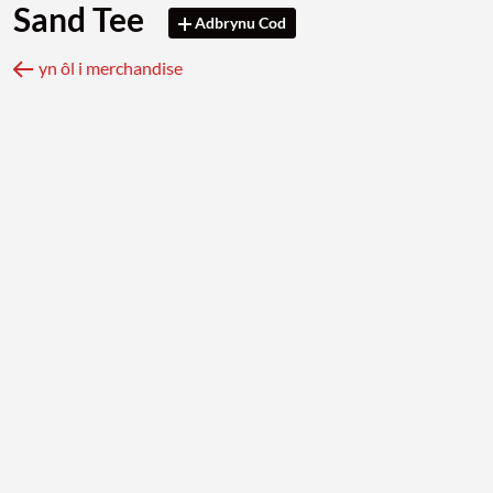
Sand Tee
Adbrynu Cod
yn ôl i merchandise