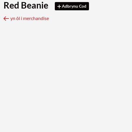
Red Beanie
Adbrynu Cod
yn ôl i merchandise