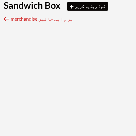
Sandwich Box
کوڈ ریڈیم کریں
merchandise پر واپس جائیں