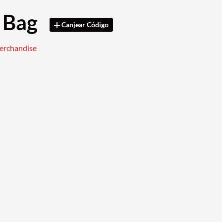
 Bag
Canjear Código
merchandise