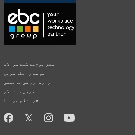
اکثر پوچھے گئے سوالات
ہم سے رابطہ کریں
رازداری کی پالیسی
کوکی سیٹنگز
شرائط و ضوابط