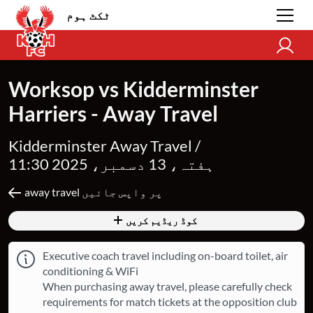
ٹکٹ ہوم
Worksop vs Kidderminster
Harriers - Away Travel
Kidderminster Away Travel /
ہفتہ، 13 دسمبر، 2025 11:30
away travel پر واپس جائیں
کوڈ ریڈیم کریں
Executive coach travel including on-board toilet, air
conditioning & WiFi
When purchasing away travel, please carefully check
requirements for match tickets at the opposition club