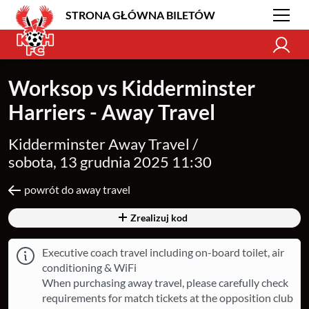
STRONA GŁÓWNA BILETÓW
Worksop vs Kidderminster
Harriers - Away Travel
Kidderminster Away Travel /
sobota, 13 grudnia 2025 11:30
powrót do away travel
Zrealizuj kod
Executive coach travel including on-board toilet, air
conditioning & WiFi
When purchasing away travel, please carefully check
requirements for match tickets at the opposition club