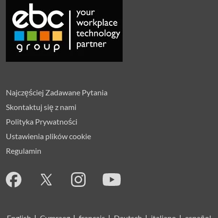
Najczęściej Zadawane Pytania
Skontaktuj się z nami
Polityka Prywatności
Ustawienia plików cookie
Regulamin
English
|
Cymraeg
|
français
|
Deutsch
|
italiano
|
español