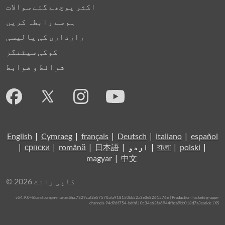
اکثر پوچھے گئے سوالات
ہم سے رابطہ کریں
رازداری کی پالیسی
کوکی سیٹنگز
شرائط و ضوابط
English
|
Cymraeg
|
français
|
Deutsch
|
italiano
|
español
|
polski
|
বাংলা
|
اردو
|
日本語
|
română
|
српски
|
magyar
|
中文
© کاپی رائٹ 2026
v54.9.0+Branch.origin-master.Sha.7329caf2e57570afa918150bb52a3e3e8261576e | Production | ticketing-apps-
channels-94d96f754-bdthf | 0c34e63fa6944fbca9bb018d7a3ea6de |
XS