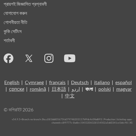
প্রায়শই জিজ্ঞাসিত প্রশ্নাবলী
যোগাযোগ করুন
গোপনীয়তা নীতি
কুকি সেটিংস
শর্তাবলী
English
|
Cymraeg
|
français
|
Deutsch
|
italiano
|
español
|
српски
|
română
|
日本語
|
اردو
|
বাংলা
|
polski
|
magyar
|
中文
© কপিরাইট 2026
v54.9.5+Branch.-no-branch-.Sha.a581bb805675fa079748203117b9fdc4c0fbd893 | Production | ticketing-apps-
channels-c8f9777c-8sd6n | 0453206328154502a5dd3341ce1b6c98 |
XS