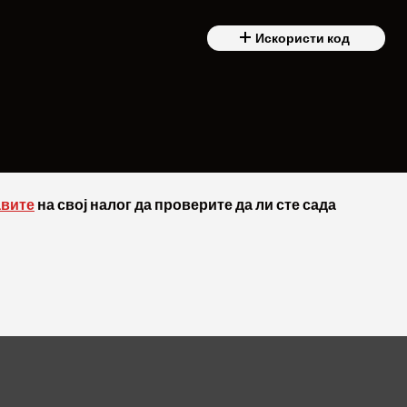
Искористи код
авите
на свој налог да проверите да ли сте сада