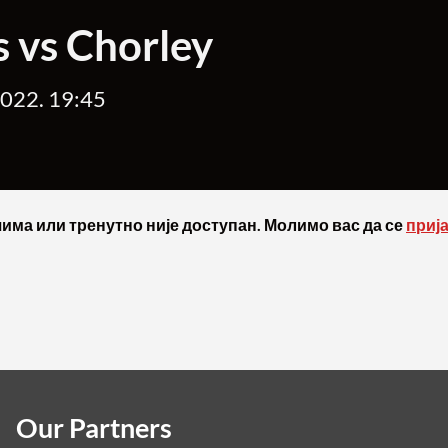
s vs Chorley
2022. 19:45
има или тренутно није доступан. Молимо вас да се
приј
Our Partners