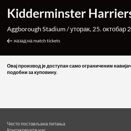
Kidderminster Harrier
Aggborough Stadium /
уторак, 25. октобар 
назад на match tickets
Овај производ је доступан само ограниченим навијач
подобни за куповину.
Често постављана питања
Контактирајте нас