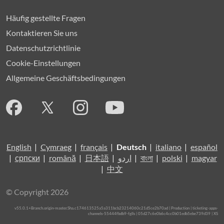
Häufig gestellte Fragen
Kontaktieren Sie uns
Datenschutzrichtlinie
Cookie-Einstellungen
Allgemeine Geschäftsbedingungen
English
|
Cymraeg
|
français
|
Deutsch
|
italiano
|
español
|
српски
|
română
|
日本語
|
اردو
|
বাংলা
|
polski
|
magyar
|
中文
© Copyright 2026
v55.0.1+Branch.origin-master.Sha.c174613525a5a311bcb23214060c21d5ce2b70ad | Production | ticketing-apps-
channels-55444fbdb9-fglls | 05d27c6e0b6c4cc0b01edb5ebe739d39 |
XS