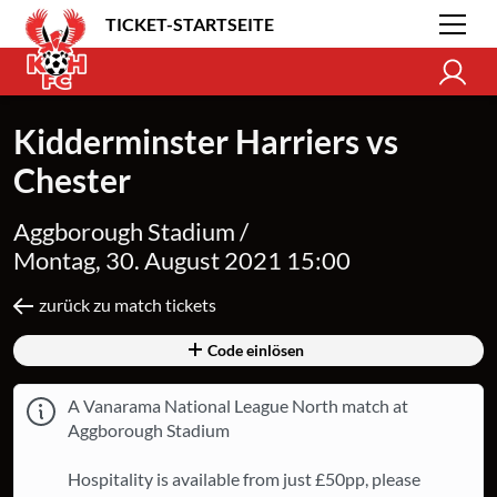
TICKET-STARTSEITE
Kidderminster Harriers vs
Chester
Aggborough Stadium /
Montag, 30. August 2021 15:00
zurück zu match tickets
Code einlösen
A Vanarama National League North match at
Aggborough Stadium
Hospitality is available from just £50pp, please